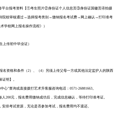
上传平台报考资料【①考生照片②身份证个人信息页③身份证国徽页④拍摄
待院校审核通过→选择报考类别→缴纳报名考试费→网上确认→打印准考
美术学校网上报名操作流程》）
届生上传初中毕业证）
报名资格和条件（2）、（4）另须上传父母一方或其他法定监护人的陕西
保证明】。
心”查询或直接拨打艺术升客服咨询电话：0571-26881663。
每人200元，报名费用缴纳成功后，完成信息确认，等待打印准考证。
织，安排考试资源，无论是否参加考试，报名费用均不退还。