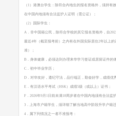
（
1
）
港澳台
学生：除符合内地生的报名资格外，须持有
在中国内地须有合法监护人证明（需公证）；
（
2
）国际学生：
A
．
非中国籍公民
，除符合学校的其它报名资格外，自
202
最近
4
年（截至报考前）之内有在外国实际居住
2
年以上的
准）；
B
．
身体健康，必须达到办理来华学习签证或居留证件的
C
．
初
中毕业学历
；
D
．
对华友好，遵纪守法，品行端正，勤奋好学，成绩优
E
．
有
汉语水平考试（
HSK
）成绩
5
级
（
或以上
）证书
；
F
．
202
6
年
9
月
1
日前
未
满
18
周岁者在中国内地须
有合法监
3
．
上海市户籍学生，
须
详细了解当地高中阶段升学户籍
4
．
属下列情况之一者不准报考：