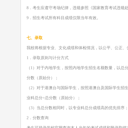
8
．考生应遵守考场纪律，违规参照《国家教育考试违规
9
．招生考试所有科目成绩仅限当年有效。
七、录取
我
校将根据专业、文化成绩和体检情况，以公平、公正、
1
．
录取
原则与计分方式
（
1
）
对于内地学
生
，按照内地学生招生名额数量，以总
分数（原始分）；
（
2
）
对于
港澳台
与国际学生，按照港澳台及国际学生招
业科总分
=
总分数（原始分）；
（
3
）当总分数相同时，以专业科总分成绩高的优先排序
2
．
分数查询
考生
可登录
学校
官网
查询
本人
当年的考试成绩和
预
录取
情