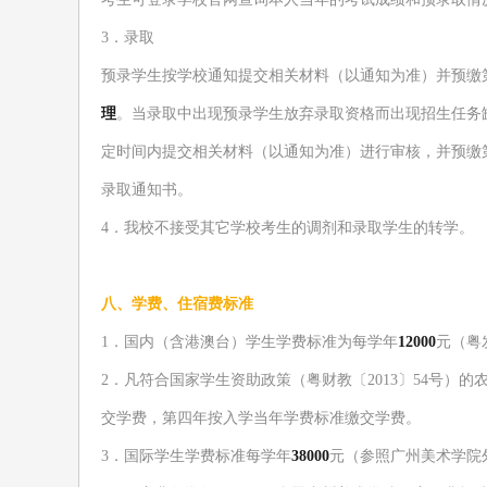
3
．
录取
预录学生按
学
校通知
提交相关
材料
（以通知为准）
并
预缴
理
。
当录取
中出现
预录学生
放弃录取资格而
出现招生任务
定
时间内提交
相关
材料
（以通知为准）
进行审核，并
预缴
录取通知书
。
4
．
我校
不接受其它学校
考生
的调剂和
录取学生的
转学。
八、学费、住宿费标准
1
．
国内
（含港澳台）学生学费标准为每
学年
120
00
元
（
粤
2
．凡
符合
国家学生资助政策
（粤财教
〔
2013
〕
54
号）
的
交学费，第四年按
入学当年
学费标准
缴交
学费
。
3
．
国际
学生学费
标准
每学年
3
80
0
0
元
（
参照
广州美术学院