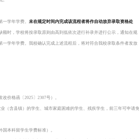
第一学年学费。
未在规定时间内完成该流程者将作自动放弃录取
资
格处
缺额时，学校将按录取原则由高到低依次
进行补录并进行公示，通知
在
规
第一
学
年学费
。
我校
确认
完成上述流程
后
，
将对
符合我校录取条件者发放
发改价格函
〔
2025
〕
2307
号
）
。
农业（含县镇）的学生
、
城市家庭困难的学生、残疾学生
，前三年
可申请
外国
本科
留学生
学费标准
）
。