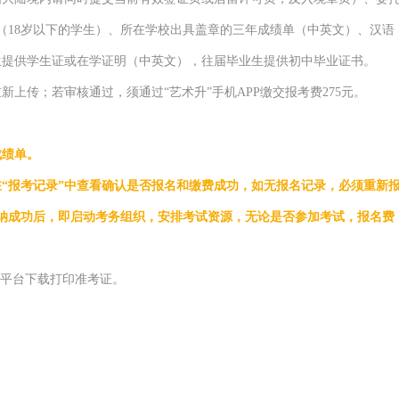
（
18
岁以下的学生
）、所在学校出具盖章的三年成绩单（中英文
）
、汉语
生提供学生证或在学证明（中英文），往届毕业生提供初中毕业证书
。
重新上传；若审核通过，须通过
“艺术升”
手机
APP
缴交报考费
2
75
元
。
成绩单。
在“报考记录”中查看确认是否报名和缴费成功，如无报名记录，必须重新
纳成功后，即启动考务组织，安排考试资源，无论是否参加考试，报名费
”平台
下载打印准考证。