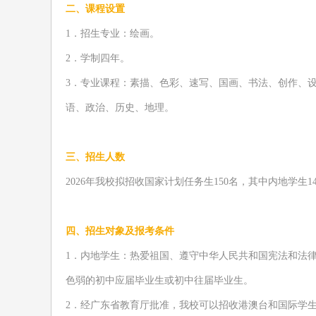
二、课程设置
1
．招生专业：绘画。
2
．学制四年。
3
．专业课程：素描、色彩、速写、国画、书法、创作、
语、政治、历史、地理。
三
、招生人数
202
6
年我校拟招收国家计划任务生
1
50
名，其中
内地
学生
1
四
、招生对象及报考条件
1
．
内地学生
：
热爱祖国、
遵守中华人
民共和国宪法和法
色弱的初中应届毕业生或初中往届毕业生
。
2
．
经广东省教育厅批准，我校可以招收港澳台和
国际
学