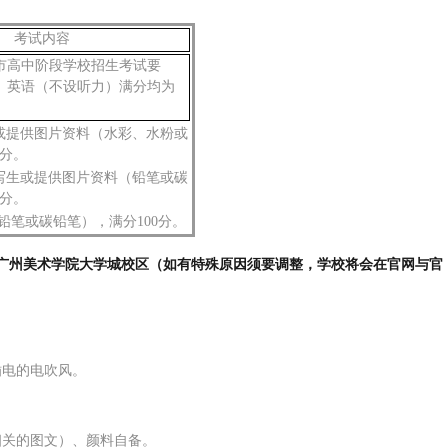
考
试内容
市高中阶段学校招生考试要
、英
语（不设听力）满分均为
或提供图片资料
（水彩
、
水粉或
分。
写生
或提供图片资料
（铅笔或碳
分。
铅笔或碳铅笔），满分
1
0
0
分。
号广州美术学院大学城校区
（
如有特殊原因须要调整，学校将会在官网与官
插电的电吹风。
相关的图文
）
、颜料自备
。