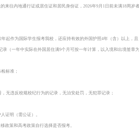
效的来往内地通行证或居住证
和居民身份证
，
202
6
年
9
月
1
日前
未
满
18
周岁
2
年起作为国际学生报考我校，还应持有效的外国护照
4
年（含）以上，且
记录（一年中实际在外国居住满
9
个月可按一年计算，以入境和出境签章
体检标准；
秀，无违反校规校纪行为的记录，无治安处罚，无犯罪记录
；
护人证明（需公证）。
迁移政策和高考政策自行选择是否报考
。