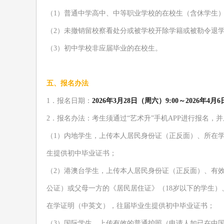
（
1
）普通中学高中、中等职业学校的在校生（含休学生
（
2
）未撤销留校察看处分或被学校开除学籍或被勒令退
（
3
）初中学校非应届毕业的在校生。
五、报名办法
1．报名日期：
2026年3月28日（周六）9:00
～
2026年4月6
2
．报名办法：考生须通过
“艺术升”
手机
APP
进行报名，
并
（
1
）
内地
学
生，上传本人居民身份证（正反面）、所在
生提供初中毕业证书
；
（
2
）港澳台学生，上传本人居民身份证（正反面）、有
公证）或父母一方的《居民居住证》（
18
岁以下的学生
）
在学证明（中英文），往届毕业生提供初中毕业证书
；
（
3
）国际学生，上传有效的普通护照（申请人如已在中