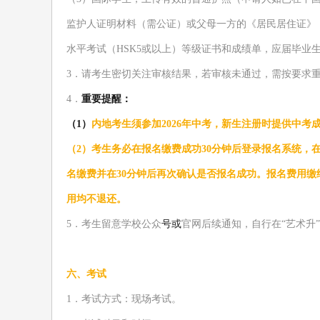
监护人证明材料（
需
公证）或父母一方的《居民居住证》
水平考试（
HSK5
或以上）等级证书和成绩单
，
应届毕业
3
．
请考生密切关注审核结果
，
若审核未通过，需按要求
4
．
重要提醒：
（
1
）
内地考生须参加
2026年中考，新生注册时提供中考
（
2
）
考生务必在报名缴费成功
30分钟后登录报名系统，
名缴费并在30分钟后再次确认是否报名成功。
报名费用缴
用均不退还
。
5
．
考生
留意学校公众
号
或
官网后续通知，自行
在
“艺术升
六、考试
1
．考试方式：现场考试
。