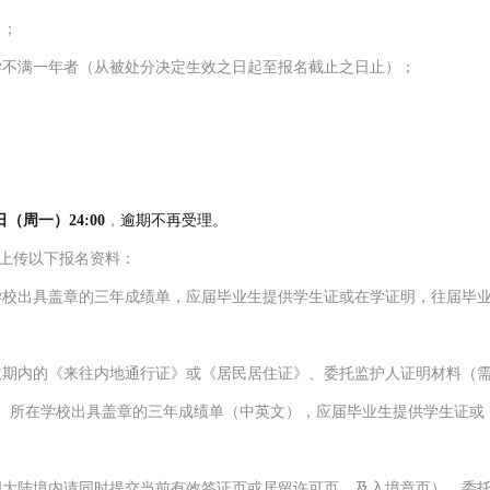
）
；
学不满一年者（从被处分决定生效之日起至报名截止之日止）
；
日（周一）24:00
，
逾期不再受理
。
上传
以下
报名资料：
学校
出具盖章的
三年成绩单
，
应届毕业生提供学生证或在学证明，往届毕
效期内的《来往内地通行证》或《居民居住证》、委托监护人证明材料（
、所在学校出具盖章的三年成绩单（中英文）
，
应届毕业生提供学生证或
国大陆境内请同时提交当前有效签证页或居留许可页，及入境章页）、委