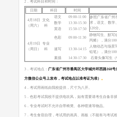
2
．考试科
目和时
间：
日
期
科
目
时
间
语
文
0
9
:00-
1
1
:00
参照
广东省
广州
4
月
18
日
文化
求，语文、数学
数
学
1
3
:
3
0
-1
5
:
3
0
（
周
六
）
科
120
分。
英
语
1
5
:
5
0
-1
7
:
5
0
静物写生
、
默写
色
彩
0
9
:
0
0-
1
1
:
3
0
丙烯
）
，满分
10
0
4
月
19
日
专业
人物动态
与场景
（
周
日
）
科
速
写
1
3
:
3
0
-1
4
:
15
铅笔
）
，满分
10
0
素
描
14:
3
0
-1
7
:
30
石膏头像写生
（
3．
考试地点：
广东省广州市番禺区大学城外环西路
168
。
方微信公众号上发布，考试地点
以准考证为准）
4．
考试用画纸由我校提供，尺寸为八开
。
5．
色彩考试
我校不提供电吹风，如有需要请考生自备非
6．专业考试时不允许自带椅凳、各种喷液等物品
。
7
．考生食宿自理，考试用的画具、画板
（
不能有与考试