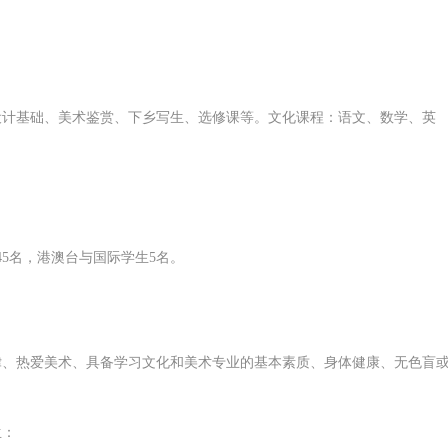
设计基础、美术鉴赏、下乡写生、选修课等。文化课程：语文、数学、英
4
5
名，港澳台与
国际
学生
5
名
。
律
、
热爱美术、具备学习文化和美术专业的基本素质、
身体健康、无色盲
生
：