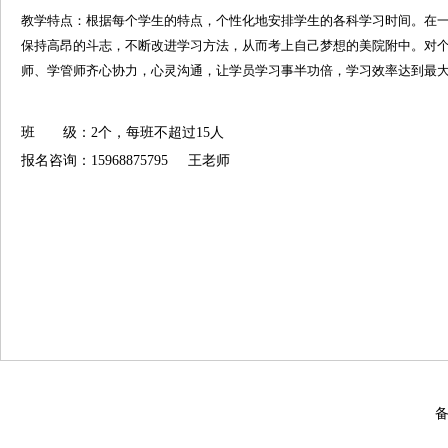
教学特点：根据每个学生的特点，个性化地安排学生的各科学习时间。在
保持高昂的斗志，不断改进学习方法，从而考上自己梦想的美院附中。对
师、学管师齐心协力，心灵沟通，让学员学习事半功倍，学习效率达到最
班 级：2个，每班不超过15人
报名咨询：15968875795 王老师
备