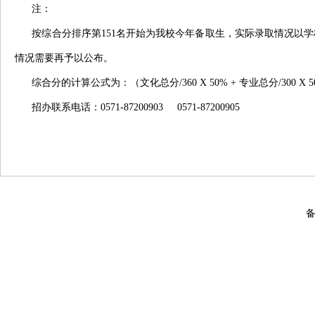
注：
按综合分排序第
151
名开始为我校今年备取生，实际录取情况以学
情况需要再予以公布。
综合分的计算公式为：（文化总分
/360 X 50% +
专业总分
/300 X 
招办联系电话：
0571-87200903 0571-87200905
备