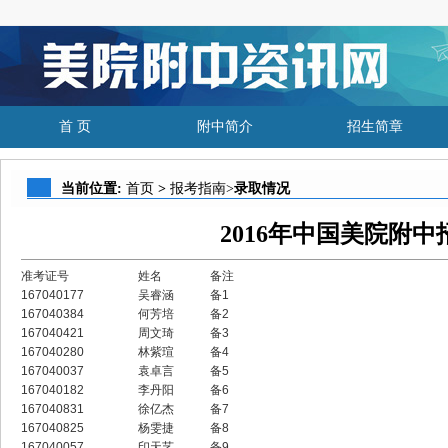
首 页
附中简介
招生简章
当前位置:
首页
>
报考指南>
录取情况
2016年中国美院附
准考证号
姓名
备注
167040177
吴睿涵
备1
167040384
何芳培
备2
167040421
周文琦
备3
167040280
林紫瑄
备4
167040037
袁卓言
备5
167040182
李丹阳
备6
167040831
徐亿杰
备7
167040825
杨雯捷
备8
167040057
印天艺
备9